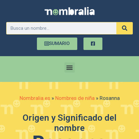
SUMARIO
Nombralia.es
»
Nombres de niña
»
Rosanna
Origen y Significado del
nombre