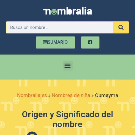
SUMARIO
Nombralia.es
»
Nombres de niña
»
Oumayma
Origen y Significado del
nombre