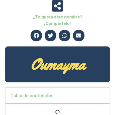
¿Te gusta este nombre?
¡Compártelo!
Oumayma
Tabla de contenidos