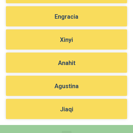
Engracia
Xinyi
Anahit
Agustina
Jiaqi