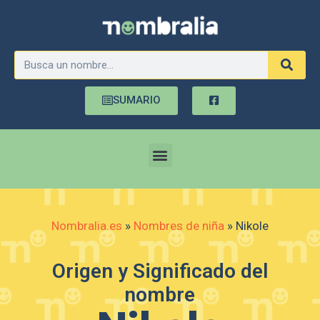
SUMARIO
Nombralia.es
»
Nombres de niña
»
Nikole
Origen y Significado del
nombre