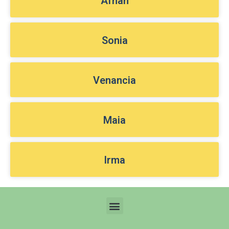
Afnan
Sonia
Venancia
Maia
Irma