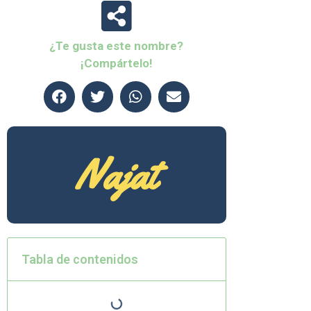
¿Te gusta este nombre?
¡Compártelo!
Najat
Tabla de contenidos