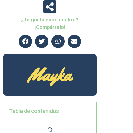
¿Te gusta este nombre?
¡Compártelo!
Mayka
Tabla de contenidos