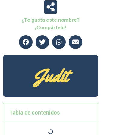
¿Te gusta este nombre?
¡Compártelo!
Judit
Tabla de contenidos