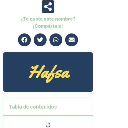
¿Te gusta este nombre?
¡Compártelo!
Hafsa
Tabla de contenidos