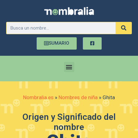
SUMARIO
Nombralia.es
»
Nombres de niña
»
Ghita
Origen y Significado del
nombre