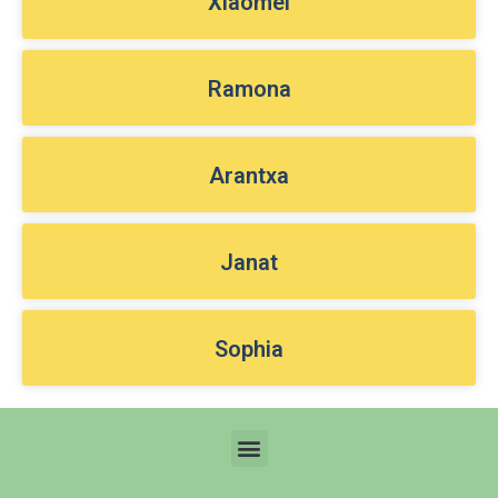
Xiaomei
Ramona
Arantxa
Janat
Sophia