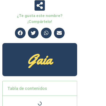
¿Te gusta este nombre?
¡Compártelo!
Gaia
Tabla de contenidos