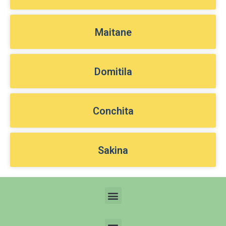
Maitane
Domitila
Conchita
Sakina