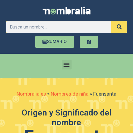
SUMARIO
Nombralia.es
»
Nombres de niña
»
Fuensanta
Origen y Significado del
nombre