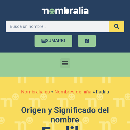
SUMARIO
Nombralia.es
»
Nombres de niña
»
Fadila
Origen y Significado del
nombre