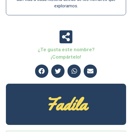
exploramos.
¿Te gusta este nombre?
¡Compártelo!
Fadila