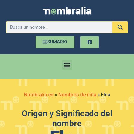
SUMARIO
Nombralia.es
»
Nombres de niña
»
Elna
Origen y Significado del
nombre