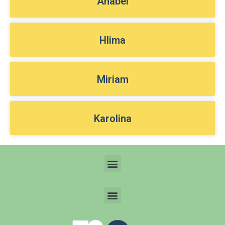
Anabel
Hlima
Miriam
Karolina