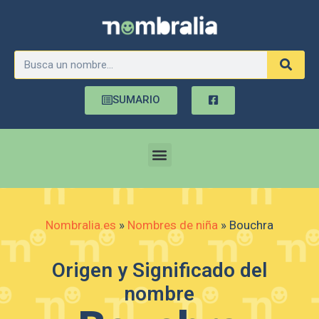
SUMARIO
Nombralia.es
»
Nombres de niña
»
Bouchra
Origen y Significado del
nombre