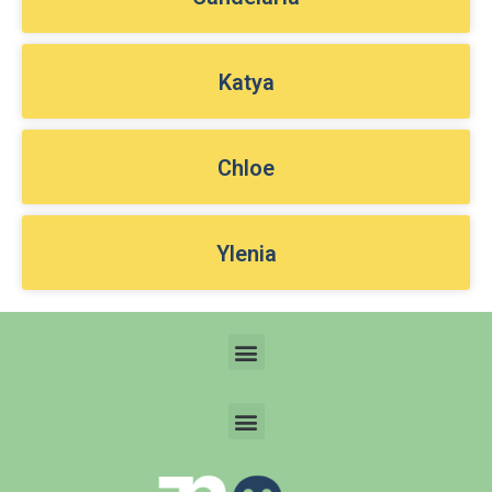
Katya
Chloe
Ylenia