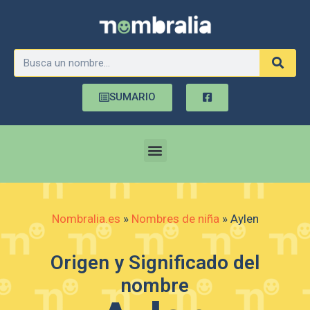
SUMARIO
Nombralia.es
»
Nombres de niña
»
Aylen
Origen y Significado del
nombre