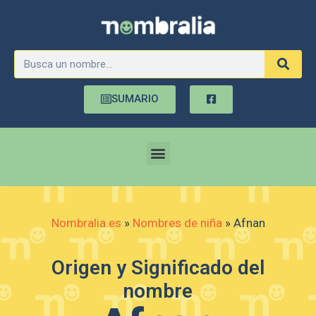
SUMARIO
Nombralia.es
»
Nombres de niña
»
Afnan
Origen y Significado del
nombre